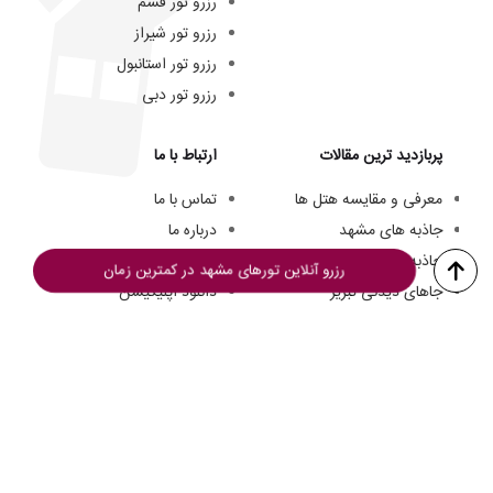
رزرو تور قشم
رزرو تور شیراز
رزرو تور استانبول
رزرو تور دبی
پربازدید ترین مقالات
ارتباط با ما
معرفی و مقایسه هتل ها
تماس با ما
جاذبه های مشهد
درباره ما
جاذبه های کیش
تیم ما
رزرو آنلاین تورهای مشهد در کمترین زمان
جاهای دیدنی تبریز
دانلود اپلیکیشن
هتل های سه ستاره مشهد
فرصت های شغلی
هزینه سفر به کیش
© از مطالب این وبسایت فقط میتوانید برای مقاصد غیرتجاری و با ذکر منبع استفاده کنید.
تمامی حقوق این وبسایت به
تورگردان
تعلق دارد.