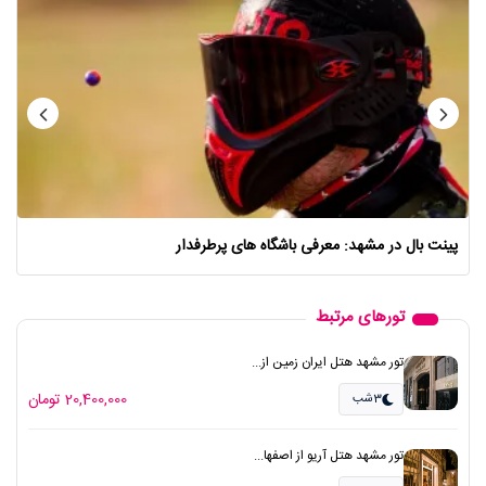
پینت بال در مشهد: معرفی باشگاه های پرطرفدار
تورهای مرتبط
تور مشهد هتل ایران زمین از...
20,400,000 تومان
3شب
تور مشهد هتل آریو از اصفها...