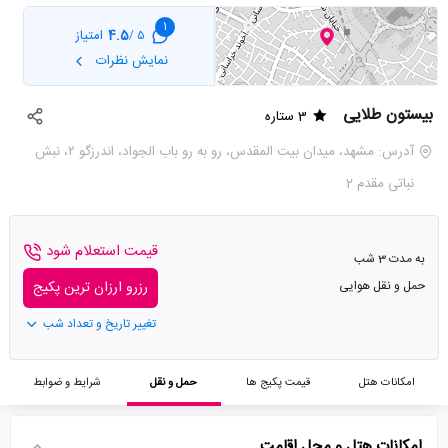
1
4.5
امتیاز
5 /
نمایش نظرات
بیستون طلایی
3 ستاره
آدرس: مشهد، میدان بیت المقدس، رو به رو باب الجواد، اندرزگو ۲، نبش
نباتی مقدم 2
قیمت استعلام شود
به مدت 3 شب
حمل و نقل هوایی
رزرو ارزان ترین پکیج
تغییر تاریخ و تعداد شب
امکانات هتل
قیمت پکیج ها
حمل و نقل
شرایط و ضوابط
امکانات هتل و محل اقامت