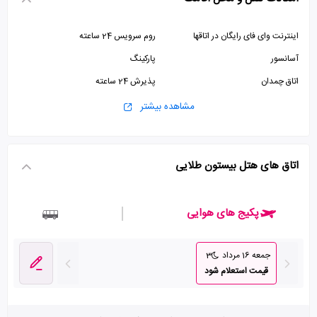
اینترنت وای فای رایگان در اتاقها
روم سرویس 24 ساعته
آسانسور
پارکینگ
اتاق چمدان
پذیرش 24 ساعته
اینترنت وای فای رایگان در لابی
صرافی
مشاهده بیشتر
اتاق سیگار
جکوزی
استخر
زمین تنیس
اتاق های هتل بیستون طلایی
اتاق بازی
سرویس حرم
سالن ورزشی
زمین ورزشی
پکیج های هوایی
سالن بیلیارد
خدمات بیدار باش
جمعه 16 مرداد
3
قیمت استعلام شود