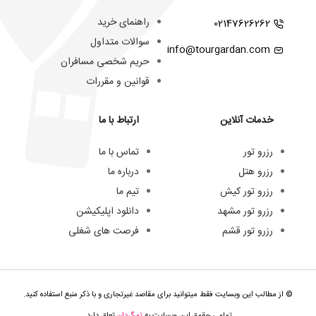
راهنمای خرید
02147626262
سوالات متداول
info@tourgardan.com
حریم شخصی مسافران
قوانین و مقررات
خدمات آنلاین
ارتباط با ما
رزرو تور
تماس با ما
رزرو هتل
درباره ما
رزرو تور کیش
تیم ما
رزرو تور مشهد
دانلود اپلیکیشن
رزرو تور قشم
فرصت های شغلی
© از مطالب این وبسایت فقط میتوانید برای مقاصد غیرتجاری و با ذکر منبع استفاده کنید.
تمامی حقوق این وبسایت به
تورگردان
تعلق دارد.