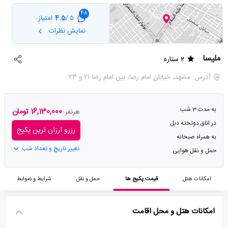
48
4.5
امتیاز
5 /
نمایش نظرات
ملیسا
2 ستاره
آدرس: مشهد، خیابان امام رضا، بین امام رضا ۲۱ و ۲۳
به مدت 3 شب
16,130,000 تومان
هرنفر
در اتاق دوتخته دبل
رزرو ارزان ترین پکیج
به همراه صبحانه
تغییر تاریخ و تعداد شب
حمل و نقل هوایی
امکانات هتل
قیمت پکیج ها
حمل و نقل
شرایط و ضوابط
امکانات هتل و محل اقامت