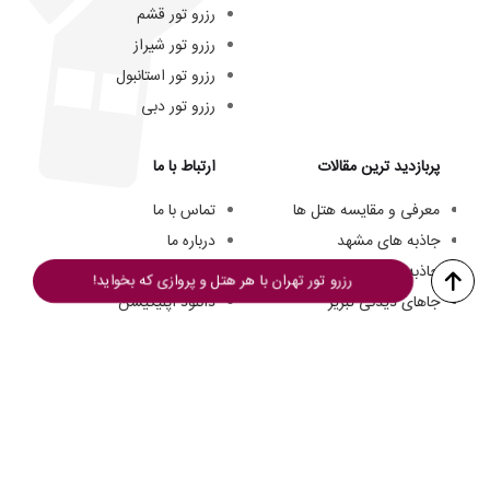
رزرو تور قشم
رزرو تور شیراز
رزرو تور استانبول
رزرو تور دبی
پربازدید ترین مقالات
ارتباط با ما
معرفی و مقایسه هتل ها
تماس با ما
جاذبه های مشهد
درباره ما
جاذبه های کیش
تیم ما
رزرو تور تهران با هر هتل و پروازی که بخواید!
جاهای دیدنی تبریز
دانلود اپلیکیشن
هتل های سه ستاره مشهد
فرصت های شغلی
هزینه سفر به کیش
© از مطالب این وبسایت فقط میتوانید برای مقاصد غیرتجاری و با ذکر منبع استفاده کنید.
تمامی حقوق این وبسایت به
تورگردان
تعلق دارد.