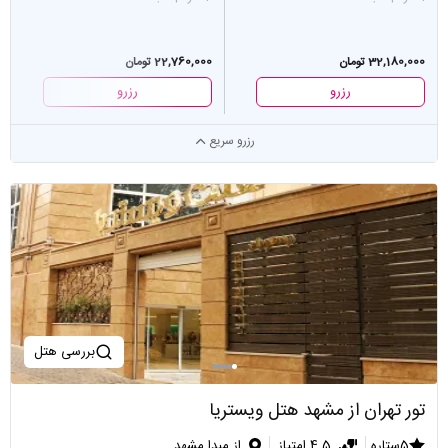
32,180,000 تومان
22,760,000 تومان
رزرو
رزرو
رزرو سریع
بررسی هتل
تور تهران از مشهد هتل ویستریا
5ستاره
4.5 امتیاز
از مبدا مشهد