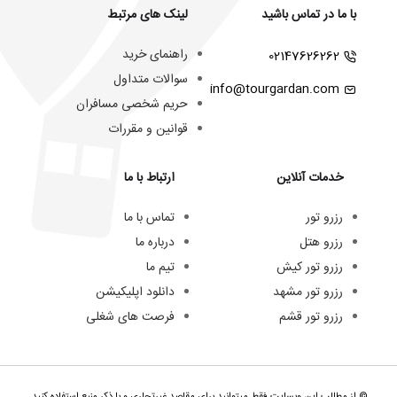
با ما در تماس باشید
لینک های مرتبط
راهنمای خرید
02147626262
سوالات متداول
info@tourgardan.com
حریم شخصی مسافران
قوانین و مقررات
خدمات آنلاین
ارتباط با ما
رزرو تور
تماس با ما
رزرو هتل
درباره ما
رزرو تور کیش
تیم ما
رزرو تور مشهد
دانلود اپلیکیشن
رزرو تور قشم
فرصت های شغلی
© از مطالب این وبسایت فقط میتوانید برای مقاصد غیرتجاری و با ذکر منبع استفاده کنید.