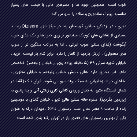
خوب است. همچنین قهوه ها و دسرهای عالی با قیمت های بسیار
مناسب. پیتزا ، ساندویچ و سالاد را سرو می کند.
دیزی ، در نزدیکی خیابان کریمخان زند در مرکز شهر. Dizisara زیبا. با
بسیاری از نقاشی های کوچک مینیاتور بر روی دیوارها و یک غذای خوب
آبگوشت (غذای سنتی سوپ ایرانی ، اما به مراتب سنگین تر از سوپ
های معمولی) ، ارزش بازدید از ناهار را دارد. برای شام باز نیست. فرید ،
خیابان شهید سرنی 39 (5 دقیقه پیاده روی از خیابان ولیعصر). تخصص
ماهی آبي بخارپز دارد. هانی ، نبش خیابان ولیعصر و خیابان مطهری ،
غذاهای خوشمزه ایرانی به سبک بوفه سرو می شوند. ایران تاک (فقط در
شمال ایستگاه مترو. به دنبال ورودی کاشی کاری زینتی آبی و پله پائین به
زیرزمین بگردید). سفره خانه سنتی عالی قاپو ، خیابان گاندی با موسیقی
زنده از ساعت 9 عصر فعال است. رستوران SPU ، میدان درکه به عنوان
یکی از بهترین رستوران های فضای باز در تهران رتبه بندی شده است.