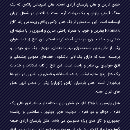
خلیج فارس و هتل پارسیان آزادی است. هتل اسپیناس پالاس که یک
سنگ قیمتی پنهان و یک بهشت آرام است با افتخار در شمال تهران
ایستاده است. این ساختمان از یک هتل لوکس واقعی پرده می زند. کاخ
Espinas بهترین و خوب به همراه راحتی مدرن و امروزی را با سلیقه ای
دیدنی و جذاب برای مهمانان آماده کرده است. این کاخ زیبا به عنوان
یکی از عالی ترین ساختمانهای برتر با معماری مهیج ، یک شهر دیدنی و
برجسته است که دارای یک لابی باشکوه ، فضاهای عمومی چشمگیر و
اتاق خوابهای بی نظیر و راحت است. این کاخ از کلیه امکانات و خدمات
یک هتل پنج ستاره لوکس به همراه جاذبه و فضای بی نظیری در اتاق ها
برخوردار است. هتل پارسیان آزادی (تهران) یکی از مجلل ترین هتل
های ایران است.
هتل پارسیان با 475 اتاق در شش نوع مختلف از جمله: اتاق های یک
نفره ، دوقلو و دو نفره ، سوئیت های جونیور ، سلطنتی و ریاست
جمهوری و اتاق های ویژه معلولین می باشد. هتل پارسیان آزادی طیف
گسترده ای از انتخاب ها را برای میهمانان محترم دارد. علاوه بر این اتاق