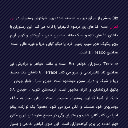
Bix بخشی از موفق ترین و شناخته شده ترین شرکتهای رستوران در
تور
تهران
است. غذاهای روز مرسوم کالیفرنیا را ارائه می کند. این رستوران با
داشتن غذاهای تازه و سبک مانند سالمون کبابی ، آووکادو و کریم فریم
روی پنکیک های سیب زمینی ترد یا میگو کبابی مربا و غیره عالی است.
غذاهای al Fresco است.
Terrace رستوران خواهر Bix است و مانند خواهر و برادرش نیز
غذاهای تند کالیفرنیایی را سرو می کند. Terrace با داشتن یک محیط
زیبا و شیک و دارای منوی خوشمزه است. دیزی سارا ، بلوار جردن ..
پاتوق ثروتمندان و افراد مشهور است. ارمنستان کلوپ ، خیابان 68
خارک از آنجا که این رستوران مسیحی است ، زنان مجاز به حذف
روسریهای خود هستند و الکل سرو می شود. معمولاً یک نوازنده پیانو
اجرا می کند. کافی شاپ و رستوران وگی در مجمع هنرمندان ایران مکان
فوق العاده ای برای گیاهخواران است. این منوی گیاهی خالص و بسیار