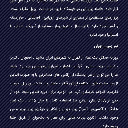
فعالیت می کند. فرودگاه داخلی به نام مهرآباد نام دارد که در داخل شهر
قرار دارد. فاصله بین این دو فرودگاه تقریبا دو ساعت چهل دقیقه است.
پروازهای مستقیمی از بسیاری از شهرهای اروپایی ، آفریقایی ، خاورمیانه
و آسیا وجود دارد. با این حال ، هیچ پرواز مستقیم از آمریکای شمالی یا
استرالیا وجود ندارد.
تور زمینی تهران
روزانه حداقل یک قطار از تهران به شهرهای ایران مشهد ، اصفهان ، تبریز
، کرمان ، یزد ، ساری ، گرگان ، اهواز ، شیراز و بندرعباس می رود. بلیط
ها را می توان از هر ایستگاه از آژانس های مسافرتی یا به صورت آنلاین
از وب سایت های مختلف اپراتور قطار ، مانند رجا، فدک، بن ریل، جوپار،
تکریپ، کاروانو خریداری کرد. می توانید برای خرید آنلاین بلیط خود از
یکی از OTA های ایرانی نیز استفاده کنید. تا سال 2015 ، یک قطار
هفتگی ("اکسپرس آسیا") بین تهران و آنکارا و دیگری بین تبریز و ون
وجود داشت. اکنون برنامه هایی برای قطار به نخجوان از طریق جلفا
وجود دارد.