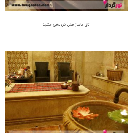
اتاق ماساژ هتل درویشی مشهد