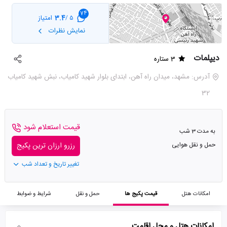
74
3.4
امتیاز
5 /
نمایش نظرات
دیپلمات
3 ستاره
آدرس: مشهد، میدان راه آهن، ابتدای بلوار شهید کامیاب، نبش شهید کامیاب
32
قیمت استعلام شود
به مدت 3 شب
حمل و نقل هوایی
رزرو ارزان ترین پکیج
تغییر تاریخ و تعداد شب
امکانات هتل
قیمت پکیج ها
حمل و نقل
شرایط و ضوابط
امکانات هتل و محل اقامت