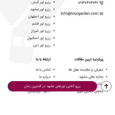
رزرو تور کیش
02147626262
رزرو تور مشهد
info@tourgardan.com
رزرو تور اصفهان
رزرو تور قشم
رزرو تور شیراز
رزرو تور استانبول
رزرو تور دبی
پربازدید ترین مقالات
ارتباط با ما
معرفی و مقایسه هتل ها
تماس با ما
جاذبه های مشهد
درباره ما
جاذبه های کیش
تیم ما
رزرو آنلاین تورهای مشهد در کمترین زمان
جاهای دیدنی تبریز
دانلود اپلیکیشن
هتل های سه ستاره مشهد
فرصت های شغلی
هزینه سفر به کیش