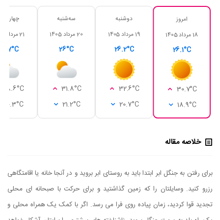
دوشنبه
سه‌شنبه
چهارشنبه
امروز
19 مرداد 1405
20 مرداد 1405
21 مرداد 1405
18 مرداد 1405
24.7°C
26°C
26.2°C
26.1°C
28.6°C
31.8°C
32.6°C
30.7°C
20.3°C
21.2°C
20.7°C
18.9°C
خلاصه مقاله
برای رفتن به جنگل ابر ابتدا باید به روستای ابر بروید و در آنجا خانه یا اقامتگاهی
رزرو کنید. وسایلتان را که زمین گذاشتید و برای حرکت با صبحانه ای محلی
تجدید قوا کردید، زمان پیاده روی فرا می رسد. اگر با کمک یک همراه محلی و