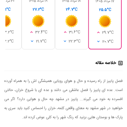
18 مرداد 1405
19 مرداد 1405
20 مرداد 1405
17 مرداد 1405
28.1°C
27.2°C
26.7°C
25.5°C
33.2°C
32.4°C
31.6°C
29.7°C
23.2°C
21.7°C
22.3°C
20.7°C
خلاصه مقاله
فصل پاییز از راه رسیده و حال و هوای رویایی همیشگی اش را به همراه آورده
است. عده ای پاییز را فصل عاشقی می دانند و عده ای با شروع خزان، حالتی
افسرده به خود می گیرند... پاییز در مشهد چه حال و هوایی دارد؟ اگر می
خواهید در شهر مشهد به معنای واقعی کلمه، خزان را احساس کنید باید سری به
پارک ها و بوستان هایی بزنید که رنگ شهر را به کلی عوض کرده اند.