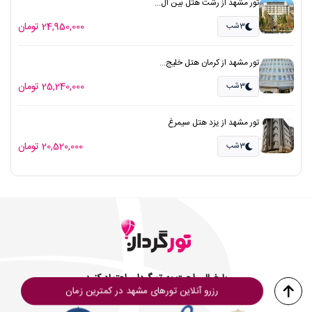
تور مشهد از رشت هتل بین ال...
24,950,000 تومان
3شب
تور مشهد از کرمان هتل خلیج...
25,240,000 تومان
3شب
تور مشهد از یزد هتل سیمرغ
20,520,000 تومان
3شب
با خیال راحت به تورگردان اعتماد کنید
رزرو آنلاین تورهای مشهد در کمترین زمان