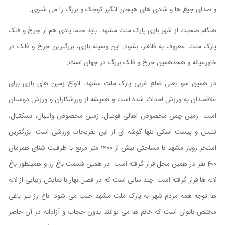
و صدای جیغ ها و شادی های هیجان انگیز کوچک و بزرگ را می شنوی.
هنگام صحبت از شهر بازی پارک ملت مشهد، باید حتما یادی هم از چرخ و فلک
پارک ملت، معروف به فانفار، بشود. این وسیله بازی، بزرگترین چرخ و فلک در
خاورمیانه و هجدهمین چرخ و فلک بزرگ در جهان است.
در همین سو یعنی ضلع غربی پارک ملت مشهد، انواع زمین های بازی برای
علاقمندان به ورزش احداث شده است و همیشه از ورزشکاران و ورزش دوستان
است. زمین چمن مخصوص اهالی فوتبال، زمین مخصوص والیبال، بسکتبال،
تنیس و پیست اسکی تنها گوشه ای از این تفریحات ورزشی است. بزرگترین
استخر روباز مشهد با مساحتی بیش از 1200 متر مربع با ظرفیت شنای همزمان
۴۰۰ نفر در همین محل قرار گرفته است. در همین قسمت باغ رز و همینطور باغ
لاله ها قرار گرفته است. چند سالی است که در فصل بهار با نمایش زیبایی از لاله
ها توجه همه مردم شهر به پارک ملت مشهد جلب می شود. باغ رز نیز باغی
مختص بانوان است که خانم ها می توانند بدون حجاب و آزادانه در آن حاضر