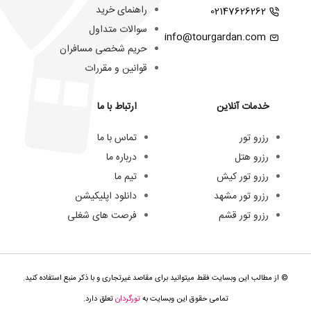
راهنمای خرید
02147626262
سوالات متداول
info@tourgardan.com
حریم شخصی مسافران
قوانین و مقررات
خدمات آنلاین
ارتباط با ما
رزرو تور
تماس با ما
رزرو هتل
درباره ما
رزرو تور کیش
تیم ما
رزرو تور مشهد
دانلود اپلیکیشن
رزرو تور قشم
فرصت های شغلی
© از مطالب این وبسایت فقط میتوانید برای مقاصد غیرتجاری و با ذکر منبع استفاده کنید.
تمامی حقوق این وبسایت به
تورگردان
تعلق دارد.