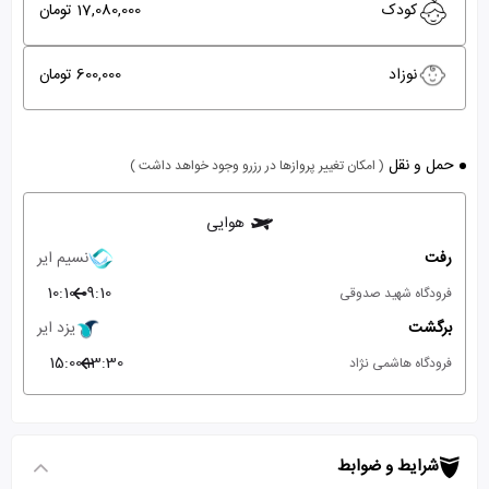
کودک
17,080,000 تومان
نوزاد
600,000 تومان
حمل و نقل
( امکان تغییر پروازها در رزرو وجود خواهد داشت )
هوایی
رفت
نسیم ایر
10:10
09:10
فرودگاه شهید صدوقی
برگشت
یزد ایر
15:00
13:30
فرودگاه هاشمی نژاد
شرایط و ضوابط