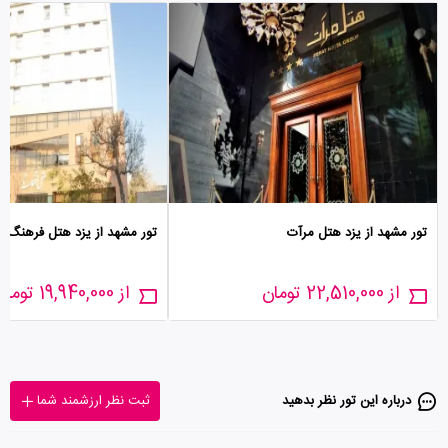
تور مشهد از یزد هتل مرآت
تور مشهد از یزد هتل فرهنگ و
از 22,510,000 تومان
از 19,940,000 تومان
درباره این تور‌ نظر بدهید
ثبت نظر ارزشمند شما