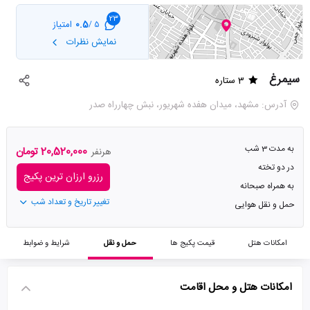
23
0.5
امتیاز
5 /
نمایش نظرات
سیمرغ
3 ستاره
آدرس: مشهد، میدان هفده شهریور، نبش چهارراه صدر
به مدت 3 شب
20,520,000 تومان
هرنفر
در دو تخته
رزرو ارزان ترین پکیج
به همراه صبحانه
تغییر تاریخ و تعداد شب
حمل و نقل هوایی
امکانات هتل
قیمت پکیج ها
حمل و نقل
شرایط و ضوابط
امکانات هتل و محل اقامت