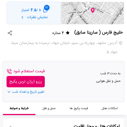
81
4.5
امتیاز
5 /
نمایش نظرات
خلیج فارس ( سارینا سابق)
4 ستاره
آدرس: مشهد، چهارراه بی سیم، خیابان جهاد، نرسیده به بیمارستان سینا،
جهاد 5
قیمت استعلام شود
به مدت 3 شب
حمل و نقل هوایی
رزرو ارزان ترین پکیج
تغییر تاریخ و تعداد شب
امکانات هتل
قیمت پکیج ها
حمل و نقل
شرایط و ضوابط
امکانات هتل و محل اقامت