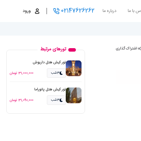
02147626262
س با ما
درباره ما
ورود
اشتراک گذاری
تورهای مرتبط
تور کیش هتل داریوش
3شب
31,000,000 تومان
تور کیش هتل پانوراما
3شب
31,090,000 تومان