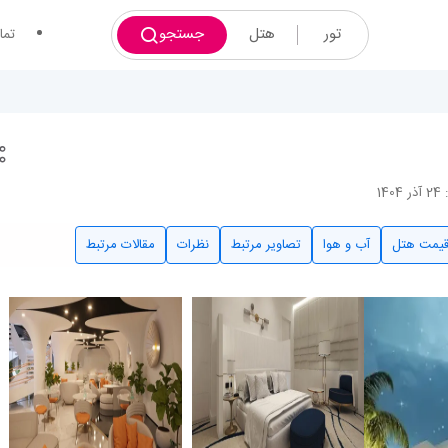
تور
هتل
جستجو
تما
14
یمت هتل
آب و هوا
تصاویر مرتبط
نظرات
مقالات مرتبط