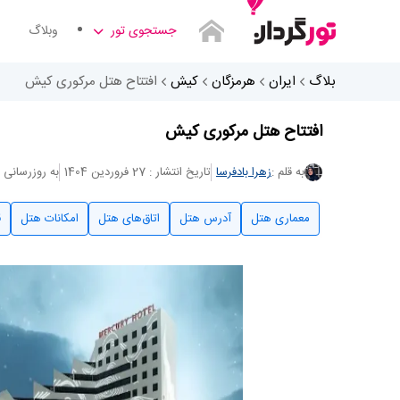
جستجوی تور
وبلاگ
بلاگ
ایران
هرمزگان
کیش
افتتاح هتل مرکوری کیش
افتتاح هتل مرکوری کیش
به قلم :
زهرا بادفرسا
تاریخ انتشار : 27 فروردین 1404
به روزرسانی : 24 آذر 04
معماری هتل
آدرس هتل
اتاق‌های هتل
امکانات هتل
ق