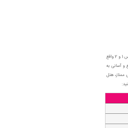
هتل مرکوری در یکی از بهترین نقاط مرکزی جزیره کیش و در مجاورت مراکز خرید معروفی همچون بازار پردیس 1 و 2 واقع
 و آسانی به
 ممتاز، هتل
ید: