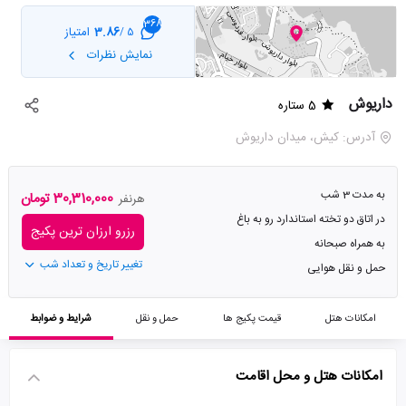
368
3.86
امتیاز
5 /
نمایش نظرات
داریوش
5 ستاره
آدرس: كيش، میدان داریوش
به مدت 3 شب
30,310,000 تومان
هرنفر
در اتاق دو تخته استاندارد رو به باغ
رزرو ارزان ترین پکیج
به همراه صبحانه
تغییر تاریخ و تعداد شب
حمل و نقل هوایی
امکانات هتل
قیمت پکیج ها
حمل و نقل
شرایط و ضوابط
امکانات هتل و محل اقامت