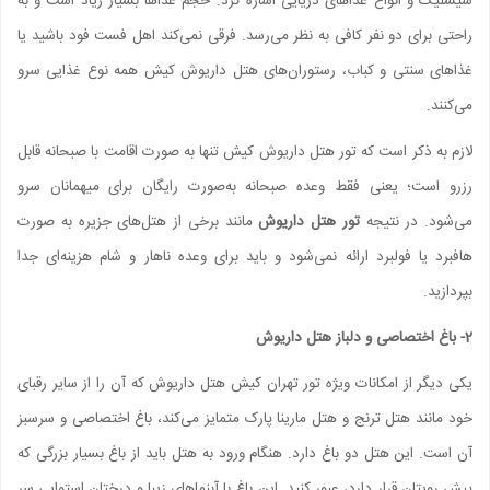
شیشلیک و انواع غذاهای دریایی اشاره کرد. حجم غذاها بسیار زیاد است و به
راحتی برای دو نفر کافی به نظر می‌رسد. فرقی نمی‌کند اهل فست فود باشید یا
غذاهای سنتی و کباب، رستوران‌های هتل داریوش کیش همه نوع غذایی سرو
می‌کنند.
لازم به ذکر است که تور هتل داریوش کیش تنها به صورت اقامت با صبحانه قابل
رزرو است؛ یعنی فقط وعده صبحانه به‌صورت رایگان برای میهمانان سرو
می‌شود. در نتیجه
تور هتل داریوش
مانند برخی از هتل‌های جزیره به صورت
هافبرد یا فولبرد ارائه نمی‌شود و باید برای وعده ناهار و شام هزینه‌ای جدا
بپردازید.
2- باغ اختصاصی و دلباز هتل داریوش
یکی دیگر از امکانات ویژه تور تهران کیش هتل داریوش که آن را از سایر رقبای
خود مانند هتل ترنج و هتل مارینا پارک متمایز می‌کند، باغ اختصاصی و سرسبز
آن است. این هتل دو باغ دارد. هنگام ورود به هتل باید از باغ بسیار بزرگی که
پیش رویتان قرار دارد، عبور کنید. این باغ با آبنماهای زیبا و درختان استوایی سر