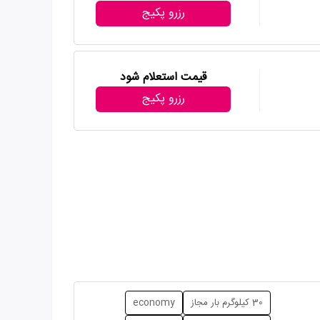
رزرو پکیج
قیمت استعلام شود
رزرو پکیج
30 کیلوگرم بار مجاز
economy