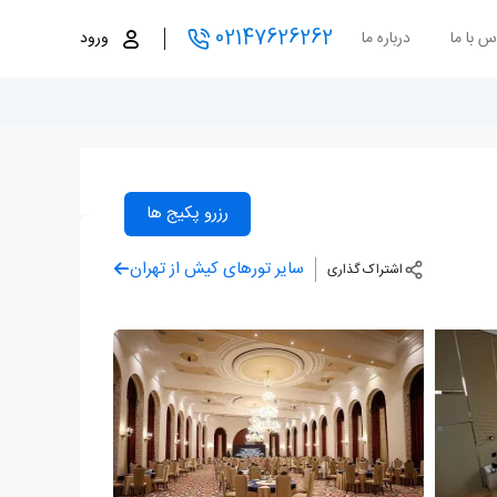
02147626262
س با ما
درباره ما
ورود
رزرو پکیج ها
سایر تورهای کیش از تهران
اشتراک گذاری