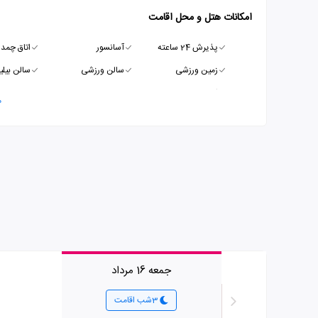
امکانات هتل و محل اقامت
پذیرش 24 ساعته
آسانسور
اتاق چمدا
زمین ورزشی
سالن ورزشی
سالن بیلیا
استخر
م
جمعه 16 مرداد
3شب اقامت