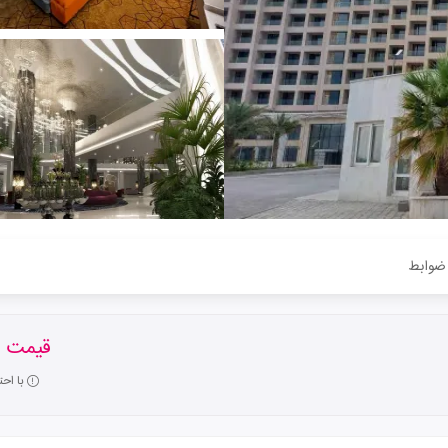
ضوابط
قیمت ا
با اح