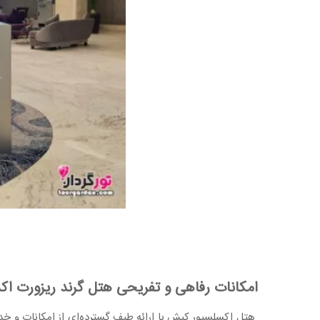
امکانات رفاهی و تفریحی هتل گرند ریزورت ا
هتل اکسلسیور کیش با ارائه طیف گسترده‌ای از امکانات و خدما