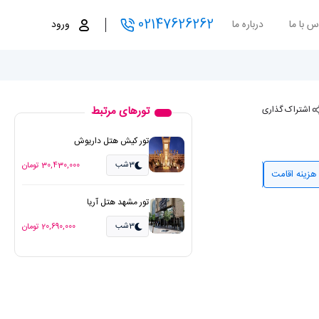
02147626262
س با ما
درباره ما
ورود
اشتراک گذاری
تورهای مرتبط
تور کیش هتل داریوش
3شب
30,430,000 تومان
هزینه اقامت
آب و هوا
تصاویر مرتبط
نظرات
مقالات مرتبط
تور مشهد هتل آریا
3شب
20,690,000 تومان