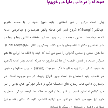
صبحانه را در دالتی مایا می خوریم!
برای لذت بردن از تور استانبول باید صبح خود را با محله هنری
جهانگیر
(Cihangir)
شروع کنیم. این محله پاتوق هنرمندان و مهاجرینی است
که به موضوعات هنری علاقه دارند. با ورود به این منطقه مناظری زیبا و زیبا در
کنار غذاهایی متفاوت انتظارمان را می کشد. رستوران دالتی مایا
(Daltı Maya)
غذاهای سنتی و محلی آناتولی را سرو می کند که البته با ذائقه ما ایرانی ها هم
سازگار است. در ضمن، قیمت آن ها نیز مقرون به صرفه است. بهتر است نگاهی
به منوی غذایی بیندازیم و نان خانگی سیمیت
(simit)
با پنیر سفارش دهیم.
در انتخاب پنیر دستمان باز است چون انواع پنیرها در منو موجود است. در
رستوران دالتی مایا، زیتون ‌های مختلف ترکی و دیگر خوراکی‌ های بومی را نیز
می توانیم امتحان کنیم. در کنار بیشتر این صبحانه ها، گوجه فرنگی، فلفل و
خیار نیز سرو می شود. خودتان می توانید انتخاب کنید که غذایی تند و تیز
سفارش دهید یا صبحانه ای سبک با لبنیات.