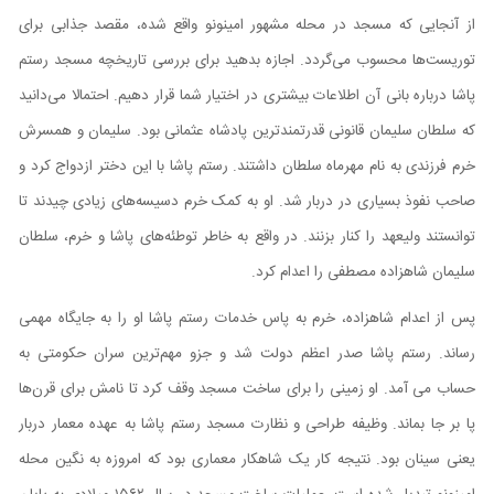
از آنجایی که مسجد در محله مشهور امینونو واقع شده، مقصد جذابی برای
توریست‌ها محسوب می‌گردد. اجازه بدهید برای بررسی تاریخچه مسجد رستم
پاشا درباره بانی آن اطلاعات بیشتری در اختیار شما قرار دهیم. احتمالا می‌دانید
که سلطان سلیمان قانونی قدرتمندترین پادشاه عثمانی بود. سلیمان و همسرش
خرم فرزندی به نام مهرماه سلطان داشتند. رستم پاشا با این دختر ازدواج کرد و
صاحب نفوذ بسیاری در دربار شد. او به کمک خرم دسیسه‌های زیادی چیدند تا
توانستند ولیعهد را کنار بزنند. در‌ واقع به خاطر توطئه‌های پاشا و خرم، سلطان
سلیمان شاهزاده مصطفی را اعدام کرد.
پس از اعدام شاهزاده، خرم به پاس خدمات رستم پاشا او را به جایگاه مهمی
رساند. رستم پاشا صدر اعظم دولت شد و جزو مهم‌ترین سران حکومتی به
حساب می آمد. او زمینی را برای ساخت مسجد وقف کرد تا نامش برای قرن‌ها
پا بر جا بماند. وظیفه طراحی و نظارت مسجد رستم پاشا به عهده معمار دربار
یعنی سینان بود. نتیجه کار یک شاهکار معماری بود که امروزه به نگین محله