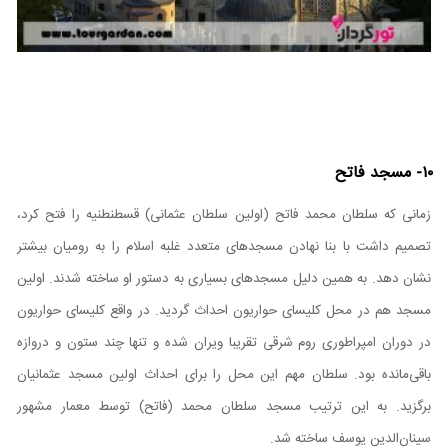
۱۰- مسجد فاتح
زمانی که سلطان محمد فاتح (اولین سلطان عثمانی) قسطنطنیه را فتح کرد،
تصمیم داشت با بنا نهادن مسجد‌های متعدد غلبه اسلام را به رومیان بیشتر
نشان دهد. به همین دلیل مسجد‌های بسیاری به دستور او ساخته شدند. اولین
مسجد هم در محل کلیسای حواریون احداث گردید. در‌ واقع کلیسای حواریون
در دوران امپراطوری روم شرقی تقریبا ویران شده و تنها چند ستون و دروازه
باقی‌مانده بود. سلطان مهم این محل را برای احداث اولین مسجد عثمانیان
برگزید. به این ترتیب مسجد سلطان محمد (فاتح) توسط معمار مشهور
سینان‌الدین یوسف ساخته شد.