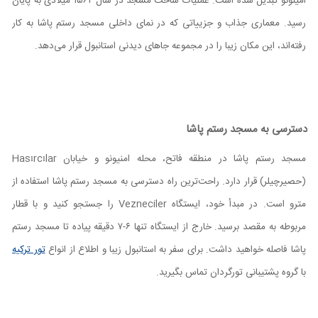
امینونو تبدیل شده است. عملیات ساخت مسجد در سال ۱۵۶۲ میلادی به پایان
رسید. معماری جذاب و جزییاتی که در نمای داخلی مسجد رستم پاشا به کار
رفته‌اند، این مکان زیبا را در مجموعه جاهای دیدنی استانبول قرار می‌دهد.
دسترسی به مسجد رستم پاشا
مسجد رستم پاشا در منطقه فاتح، محله امنیونو و خیابان Hasırcılar
(حصیرچیلر) قرار دارد. راحت‌ترین راه دسترسی به مسجد رستم پاشا استفاده از
مترو است. در مبدأ خود، ایستگاه Vezneciler را جستجو کنید و با قطار
مربوطه به مقصد برسید. خارج از ایستگاه تنها ۶-۷ دقیقه پیاده تا مسجد رستم
پاشا فاصله خواهید داشت. برای سفر به استانبول زیبا و اطلاع از انواع
تور ترکیه
با گروه پشتیبانی تورگردان تماس بگیرید.