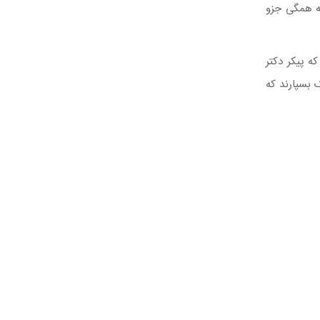
که همگی جزو
ه پیکر دکتر
 را در قبرستان ابن بابویه در کنار دیگر کشته شدگان ۳۰ تیر به خاک بسپارند که