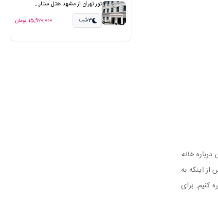
تور تهران از مشهد هتل ستار...
3شب
15,920,000 تومان
 درباره
خانه
 از اینکه به
ه کنیم. برای