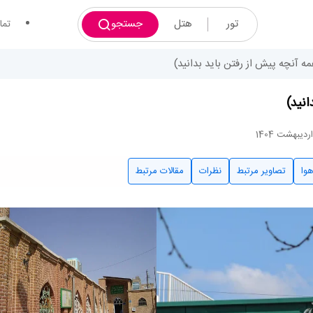
تور
هتل
جستجو
تما
مه آنچه پیش از رفتن باید بدانید)
انید)
وا
تصاویر مرتبط
نظرات
مقالات مرتبط