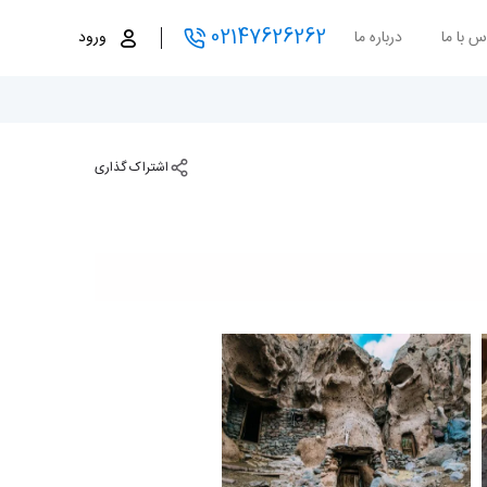
02147626262
س با ما
درباره ما
ورود
اشتراک گذاری