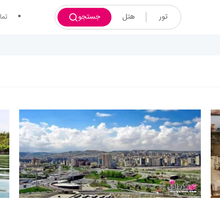
تور
هتل
جستجو
تما