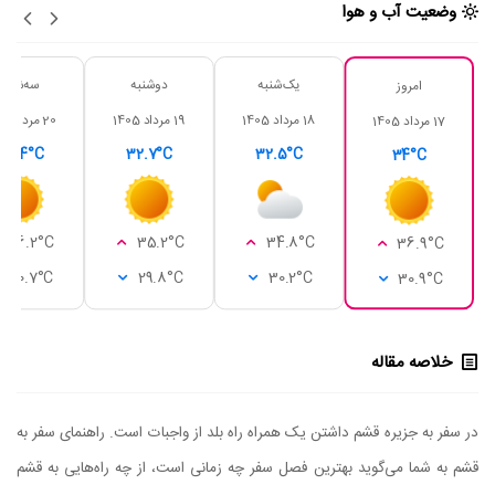
وضعیت آب و هوا
یک‌شنبه
دوشنبه
سه‌شنبه
امروز
18 مرداد 1405
19 مرداد 1405
20 مرداد 1405
17 مرداد 1405
33.4°C
32.7°C
32.5°C
34°C
36.2°C
35.2°C
34.8°C
36.9°C
30.7°C
29.8°C
30.2°C
30.9°C
خلاصه مقاله
در سفر به جزیره قشم داشتن یک همراه راه بلد از واجبات است. راهنمای سفر به
قشم به شما می‌گوید بهترین فصل سفر چه زمانی است، از چه راه‌هایی به قشم