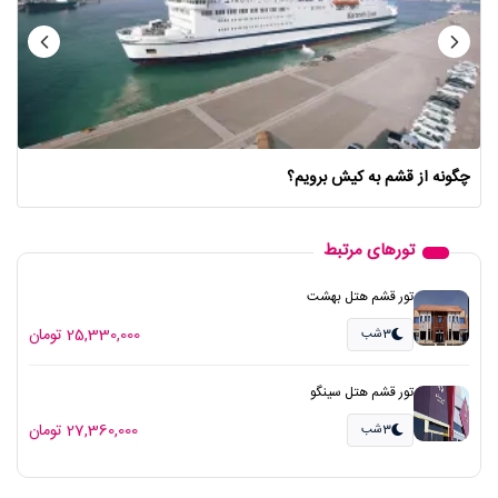
چگونه از قشم به کیش برویم؟
تورهای مرتبط
تور قشم هتل بهشت
25,330,000 تومان
3شب
تور قشم هتل سینگو
27,360,000 تومان
3شب