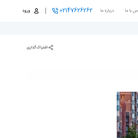
02147626262
س با ما
درباره ما
ورود
اشتراک گذاری