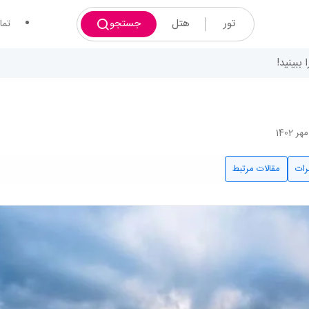
تور
هتل
جستجو
تما
ببینید!
رات
مقالات مرتبط