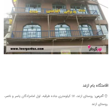
اقامتگاه بام ازغد
آدرس:
روستای ازغد، 17 کیلومتری جاده طرقبه، اول امامزادگان یاسر و ناصر،
روستای ازغد