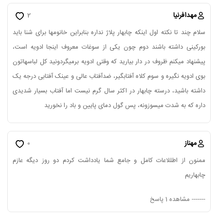
مهدافرنیا
2
سلام چند تا نکته اول اینکه چابهار پلاژ نداره بنابراین خانومها برای شنا باید
بورکینی داشته باشند دوم چون یکی از سوغات معروف اینجا ادویه است،
پیشنهاد میکنم ظروف در دار بیارید که وقتی ادویه برمیگردونید کل لباسهاتون
بوی ادویه نگیره و سوم کلاه آفتابگیر، ضدآفتاب عالی و عینک آفتابی درجه یک
داشته باشید، درسته چابهار در اکثر سال گرم نیست اما آفتاب بسیار شدیدی
داره که به شدت میسوزونه، پس گول دمای پایین و باد را نخورید
مهناز
0
ممنون از اطللاعات کامل و جامع شما یادداشت کردم دو روز دیگه عازم
چابهاریم
-------
مشاهده 1 پاسخ