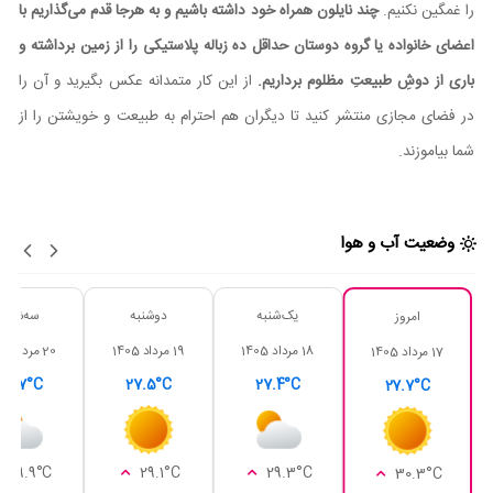
را غمگین نکنیم.
چند نایلون همراه خود داشته باشیم و به هرجا قدم می‌گذاریم با
اعضای خانواده یا گروه دوستان حداقل ده زباله پلاستیکی را از زمین برداشته و
باری از دوشِ طبیعتِ مظلوم برداریم.
از این کار متمدانه عکس بگیرید و آن را
در فضای مجازی منتشر کنید تا دیگران هم احترام به طبیعت و خویشتن را از
شما بیاموزند.
وضعیت آب و هوا
یک‌شنبه
دوشنبه
سه‌شنبه
امروز
18 مرداد 1405
19 مرداد 1405
20 مرداد 1405
17 مرداد 1405
28.7°C
27.5°C
27.4°C
27.7°C
29.9°C
29.1°C
29.3°C
30.3°C