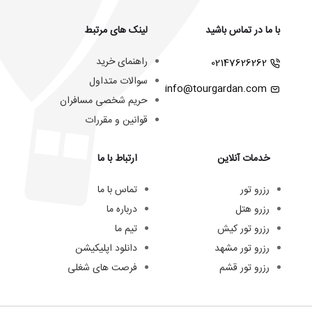
با ما در تماس باشید
لینک های مرتبط
راهنمای خرید
02147626262
سوالات متداول
info@tourgardan.com
حریم شخصی مسافران
قوانین و مقررات
خدمات آنلاین
ارتباط با ما
رزرو تور
تماس با ما
رزرو هتل
درباره ما
رزرو تور کیش
تیم ما
رزرو تور مشهد
دانلود اپلیکیشن
رزرو تور قشم
فرصت های شغلی