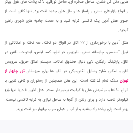
هایی مثل گل فشان، ساحل صخره ای، ساحل نورانی، لاک پشت های غول پیکر
و انواع بازارهای سنتی و پاساژ ها و مال های جدید لذت برد. تنها کافی است از
جلوی هتل آذین یک تاکسی کرایه کنید و به سمت جاذبه های شهری راهی
گردید.
هتل آذین با برخورداری از 22 اتاق در انواع دو تخته، سه تخته و امکاناتی از
قبیل آسانسور، چایخانه سنتی، تلیزیون در اتاق، کمد لباس، اینترنت، تلفن در
اتاق، پارکینگ رایگان، لابی دلباز، صندوق امانات، سیستم اعلاق حریق، سرویس
اتاق و امکان شارژ وسایل الکترونیکی در اتاق ها برای میهمانان
تور چابهار از
تهران
سنگ تمام گذاشته است. این هتل همچنین از رستوران و کافی شاپی با
انواع غذاها و نوشیدنی های با کیفیت برخوردار است. هتل آذین تا دریا تنها 1.5
کیلومتر فاصله دارد و برای رفتن از آنجا به ساحل نیازی به کرایه تاکسی نیست.
بهتر است پای پیاده راه بیفتید و از آب و هوای خوب چابهار نیز لذت برید.