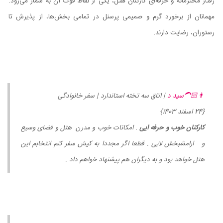
رفتار محترمانه و حرفه‌ای کارکنان هتل، یکی از نقاط قوت آن به شمار می‌رود.
مهمانان از برخورد گرم و صمیمی پرسنل در تمامی بخش‌ها، از پذیرش تا
رستوران، رضایت دارند.
👨🏻‍🦱سید د
| اتاق سه تخته استاندارد | سفر خانوادگی
{24 اسفند 1403}
کارکنان خوب و حرفه ایی
. امکانات خوب و مدرن هتل و فضای وسیع
و ارامشبخش لابی . قطعا اگر مجددا به کیش سفر کنم انتخابم این
هتل خواهد بود و به دیگران هم پیشنهاد خواهم داد .