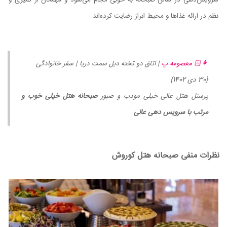
سرویس‌دهی در سالن صبحانه به خوبی انجام می‌شود و مهمانان از تمیزی و
نظم در ارائه غذاها و محیط ابراز رضایت کرده‌اند.
👩🏻 معصومه پ
| اتاق دو تخته دبل سمت دریا | سفر خانوادگی
{30 دی 1402}
پرسنل هتل عالی خیلی مودب و صبور
صبحانه هتل خیلی خوب و
مرتب با سرویس دهی عالی
نظرات منفی صبحانه هتل کوروش