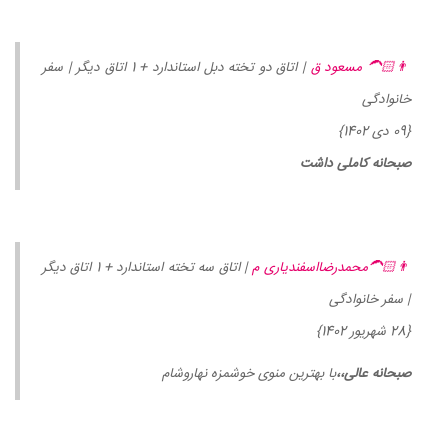
👨🏻‍🦱 مسعود ق
| اتاق دو تخته دبل استاندارد + 1 اتاق دیگر | سفر
خانوادگی
{09 دی 1402}
صبحانه کاملی داشت
👨🏻‍🦱محمدرضااسفندیاری م
| اتاق سه تخته استاندارد + 1 اتاق دیگر
| سفر خانوادگی
{28 شهریور 1402}
صبحانه عالی،،
با بهترین منوی خوشمزه نهاروشام