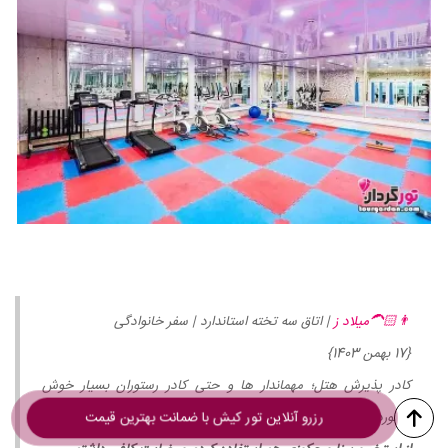
👨🏻‍🦱میلاد ز
| اتاق سه تخته استاندارد | سفر خانوادگی
{17 بهمن 1403}
کادر پذیرش هتل؛ مهماندار ها و حتی کادر رستوران بسیار خوش
برخورد و در حد عالی
رزرو آنلاین تور کیش با ضمانت بهترین قیمت