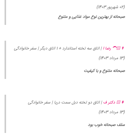
{02 شهریور 1403}
صبحانه از بهترین نوع مواد غذایی و متنوع
👨🏻‍🦱 رضا ا
| اتاق سه تخته استاندارد + 1 اتاق دیگر | سفر خانوادگی
{13 مرداد 1403}
صبحانه متنوع و با کیفیت
👩🏻 دکتر ف
| اتاق دو تخته دبل سمت دریا | سفر خانوادگی
{13 مرداد 1403}
سلف صبحانه خوب بود