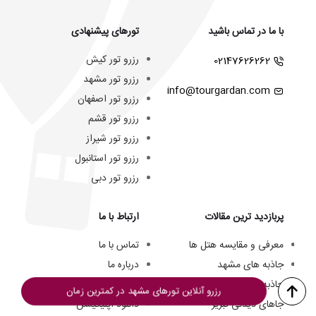
با ما در تماس باشید
تورهای پیشنهادی
رزرو تور کیش
02147626262
رزرو تور مشهد
info@tourgardan.com
رزرو تور اصفهان
رزرو تور قشم
رزرو تور شیراز
رزرو تور استانبول
رزرو تور دبی
پربازدید ترین مقالات
ارتباط با ما
معرفی و مقایسه هتل ها
تماس با ما
جاذبه های مشهد
درباره ما
جاذبه های کیش
تیم ما
رزرو آنلاین تورهای مشهد در کمترین زمان
جاهای دیدنی تبریز
دانلود اپلیکیشن