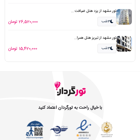
تور مشهد از یزد هتل ضیافت ...
26,520,000 تومان
3شب
تور مشهد از تبریز هتل همرا...
15,420,000 تومان
3شب
با خیال راحت به تورگردان اعتماد کنید