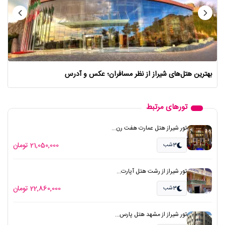
بهترین هتل‌های شیراز از نظر مسافران؛ عکس و آدرس
تورهای مرتبط
تور شیراز هتل عمارت هفت رن...
21,050,000 تومان
3شب
تور شیراز از رشت هتل آپارت...
22,860,000 تومان
3شب
تور شیراز از مشهد هتل پارس...