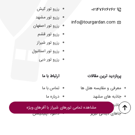
رزرو تور کیش
02147626262
رزرو تور مشهد
info@tourgardan.com
رزرو تور اصفهان
رزرو تور قشم
رزرو تور شیراز
رزرو تور استانبول
رزرو تور دبی
پربازدید ترین مقالات
ارتباط با ما
معرفی و مقایسه هتل ها
تماس با ما
جاذبه های مشهد
درباره ما
جاذبه های کیش
تیم ما
مشاهده تمامی تورهای شیراز با آفرهای ویژه
جاهای دیدنی تبریز
دانلود اپلیکیشن
هتل های سه ستاره مشهد
فرصت های شغلی
هزینه سفر به کیش