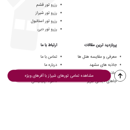
رزرو تور قشم
رزرو تور شیراز
رزرو تور استانبول
رزرو تور دبی
پربازدید ترین مقالات
ارتباط با ما
معرفی و مقایسه هتل ها
تماس با ما
جاذبه های مشهد
درباره ما
جاذبه های کیش
تیم ما
مشاهده تمامی تورهای شیراز با آفرهای ویژه
جاهای دیدنی تبریز
دانلود اپلیکیشن
هتل های سه ستاره مشهد
فرصت های شغلی
هزینه سفر به کیش
© از مطالب این وبسایت فقط میتوانید برای مقاصد غیرتجاری و با ذکر منبع استفاده کنید.
تمامی حقوق این وبسایت به
تورگردان
تعلق دارد.