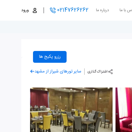
02147626262
س با ما
درباره ما
ورود
رزرو پکیج ها
سایر تورهای شیراز از مشهد
اشتراک گذاری