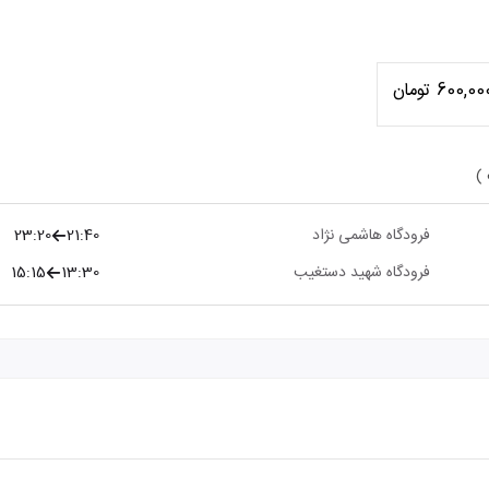
600,00 تومان
 )
فرودگاه هاشمی نژاد
21:40
23:20
فرودگاه شهید دستغیب
13:30
15:15