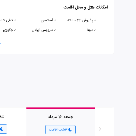
امکانات هتل و محل اقامت
پذیرش 24 ساعته
آسانسور
کافی شا
سونا
سرویس ایرانی
جکوزی
م
شنبه 7
جمعه 16 مرداد
3شب اقامت