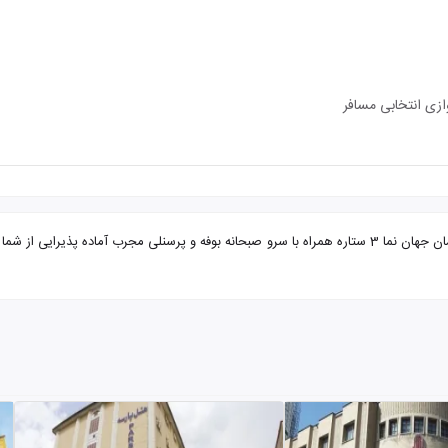
ازی انتخابی مسافر
تور شیراز از مشهد هتل جهان نما با تضمین بهترین قیمت. هتل آپارتمان جهان نما 3 ستاره همراه با سرو صبحانه ب