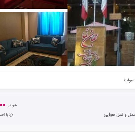
ضوابط
,000
هرنفر
مل و نقل هوایی
با اح