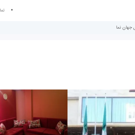
تما
 جهان نما