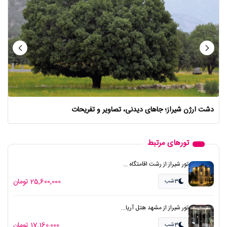
دشت ارژن شیراز؛ جاهای دیدنی، تصاویر و تفریحات
تورهای مرتبط
تور شیراز از رشت اقامتگاه ...
25,600,000 تومان
3شب
تور شیراز از مشهد هتل آریا...
17,160,000 تومان
3شب