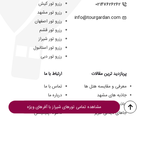
رزرو تور کیش
02147626262
رزرو تور مشهد
info@tourgardan.com
رزرو تور اصفهان
رزرو تور قشم
رزرو تور شیراز
رزرو تور استانبول
رزرو تور دبی
پربازدید ترین مقالات
ارتباط با ما
معرفی و مقایسه هتل ها
تماس با ما
جاذبه های مشهد
درباره ما
جاذبه های کیش
تیم ما
مشاهده تمامی تورهای شیراز با آفرهای ویژه
جاهای دیدنی تبریز
دانلود اپلیکیشن
هتل های سه ستاره مشهد
فرصت های شغلی
هزینه سفر به کیش