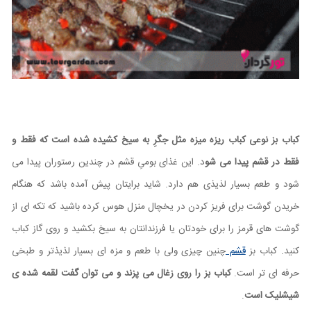
کباب بز نوعی کباب ریزه میزه مثل جگرِ به سیخ کشیده شده است که فقط و
فقط در قشم پیدا می شو
د. این غذای بومیِ قشم در چندین رستوران پیدا می
شود و طعم بسیار لذیذی هم دارد. شاید برایتان پیش آمده باشد که هنگام
خریدن گوشت برای فریز کردن در یخچال منزل هوس کرده باشید که تکه ای از
گوشت های قرمز را برای خودتان یا فرزندانتان به سیخ بکشید و روی گاز کباب
کنید. کباب بز
قشم
چنین چیزی ولی با طعم و مزه ای بسیار لذیذتر و طبخی
حرفه ای تر است.
کباب بز را روی زغال می پزند و می توان گفت لقمه شده ی
شیشلیک است
.