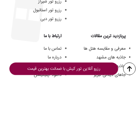
رزرو تور شیراز
رزرو تور استانبول
رزرو تور دبی
پربازدید ترین مقالات
ارتباط با ما
معرفی و مقایسه هتل ها
تماس با ما
جاذبه های مشهد
درباره ما
جاذبه های کیش
تیم ما
رزرو آنلاین تور کیش با ضمانت بهترین قیمت
جاهای دیدنی تبریز
دانلود اپلیکیشن
هتل های سه ستاره مشهد
فرصت های شغلی
هزینه سفر به کیش
© از مطالب این وبسایت فقط میتوانید برای مقاصد غیرتجاری و با ذکر منبع استفاده کنید.
تمامی حقوق این وبسایت به
تورگردان
تعلق دارد.