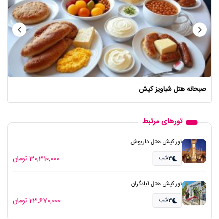
صبحانه هتل شباویز کیش
تورهای مرتبط
تور کیش هتل داریوش
30,310,000 تومان
3شب
تور کیش هتل آبادگران
23,670,000 تومان
3شب