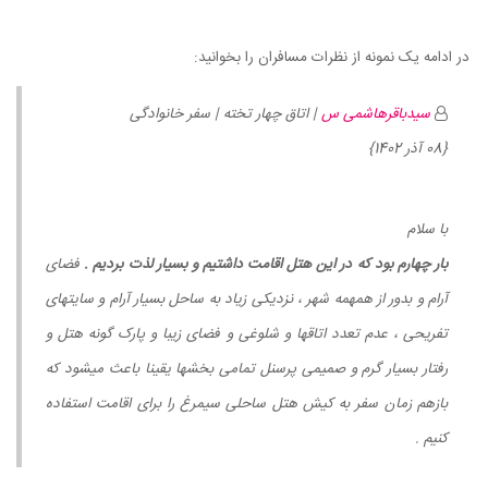
در ادامه یک نمونه از نظرات مسافران را بخوانید:
سیدباقرهاشمی س
| اتاق چهار تخته | سفر خانوادگی
{08 آذر 1402}
با سلام
بار چهارم بود که در این هتل اقامت داشتیم و بسیار لذت بردیم .
فضای
آرام و بدور از همهمه شهر ، نزدیکی زیاد به ساحل بسیار آرام و سایتهای
تفریحی ، عدم تعدد اتاقها و شلوغی و فضای زیبا و پارک گونه هتل و
رفتار بسیار گرم و صمیمی پرسنل تمامی بخشها یقینا باعث میشود که
بازهم زمان سفر به کیش هتل ساحلی سیمرغ را برای اقامت استفاده
کنیم .