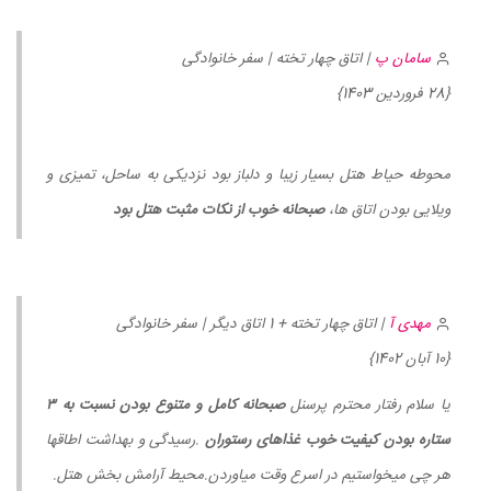
سامان پ
| اتاق چهار تخته | سفر خانوادگی
{28 فروردین 1403}
محوطه حیاط هتل بسیار زیبا و دلباز بود نزدیکی به ساحل، تمیزی و
ویلایی بودن اتاق ها،
صبحانه خوب از نکات مثبت هتل بود
مهدی آ
| اتاق چهار تخته + 1 اتاق دیگر | سفر خانوادگی
{10 آبان 1402}
یا سلام رفتار محترم پرسنل
صبحانه کامل و متنوع بودن نسبت به ۳
ستاره بودن کیفیت خوب غذاهای رستوران
.رسیدگی و بهداشت اطاقها
هر چی میخواستیم در اسرع وقت میاوردن.محیط آرامش بخش هتل.