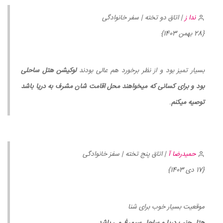
ندا ز
| اتاق دو تخته | سفر خانوادگی
{28 بهمن 1403}
بسیار تمیز بود و از نظر برخورد هم عالی بودند
لوکیشن هتل ساحلی
بود و برای کسانی که میخواهند محل اقامت شان مشرف به دریا باشد
توصیه میکنم
.
حمیدرضا آ
| اتاق پنج تخته | سفز خانوادگی
{17 دی 1403}
موقعیت بسیار خوب برای شنا
هتل جنب دریا و ساحل سیمرغ می باشد