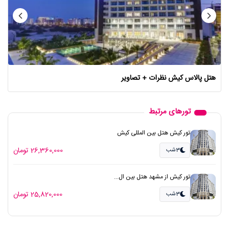
هتل پالاس کیش نظرات + تصاویر
تورهای مرتبط
تور کیش هتل بین المللی کیش
26,360,000 تومان
3شب
تور کیش از مشهد هتل بین ال...
25,820,000 تومان
3شب