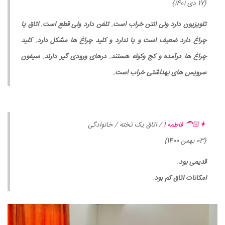
{17 دی 1401}
تلویزیون دارد ولی انتن خراب است. تلفن دارد ولی قطع است. اتاق یا
چراغ دارد ضعیف است و یا ندارد و کلید چراغ ها مشکل دارد. کلید
چراغ ها درآمده و کج وکوله هستند. درهای ورودی گیر دارند. سیفون
سرویس های بهداشتی خراب است.
👩🏻‍🦱 فاطمه ا
/ اتاق یک تخته / خانوادگی
{03 بهمن 1400}
قدیمی بود
.
امکانات اتاق کم بود
.