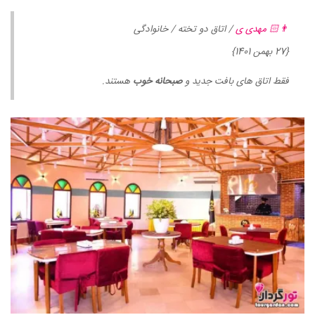
👨🏻 مهدی ی
/ اتاق دو تخته / خانوادگی
{27 بهمن 1401}
فقط اتاق های بافت جدید و
صبحانه خوب
هستند.