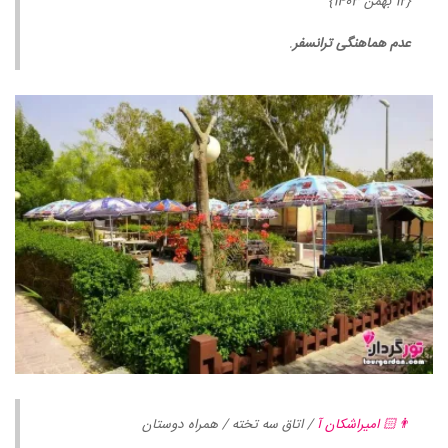
{12 بهمن 1403}
عدم هماهنگی ترانسفر
.
👨🏻 امیراشکان آ
/ اتاق سه تخته / همراه دوستان