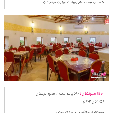
با سلام
صبحانه عالی بود
. تحویل به موقع اتاق.
👨🏻 امیراشکان آ
/ اتاق سه تخته / همراه دوستان
{25 آبان 1403}
صبحانه در حداقل ترین حالت ممکن
.