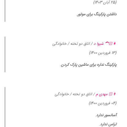
{25 آبان 1403}
داشتن پارکینگ برای موتور
.
👩🏻‍🦱 شیوا د
/ اتاق دو تخته / خانوادگی
{13 فروردین 1400}
پارکینگ نداره برای ماشین پارک کردن
.
👨🏻 مهدی م
/ اتاق دو تخته / خانوادگی
{04 فروردین 1400}
آسانسور ندارد
.
تراس ندارد
.