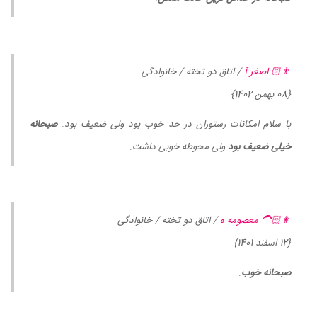
👨🏻 اصغر آ
/ اتاق دو تخته / خانوادگی
{08 بهمن 1402}
با سلام امکانات رستوران در حد خوب بود ولی ضعیف بود.
صبحانه
خیلی ضعیف بود
ولی محوطه خوبی داشت.
👩🏻‍🦱 معصومه ه
/ اتاق دو تخته / خانوادگی
{12 اسفند 1401}
صبحانه خوب
.