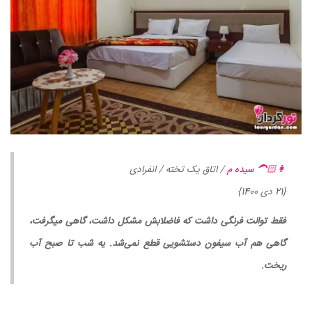
👩🏻‍🦱 سیده م
/ اتاق یک تخته / انفرادی
{21 دی 1400}
فقط توالت فرنگی داشت که فاضلابش مشکل داشت، گاهی میگرفت،
گاهی هم آب سیفون دستشویی قطع نمی‌شد. یه شب تا صبح آب
ریخت.