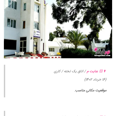
👨🏻 عنایت م
/ اتاق یک تخته / کاری
{16 خرداد 1402}
موقعیت مکانی مناسب
.