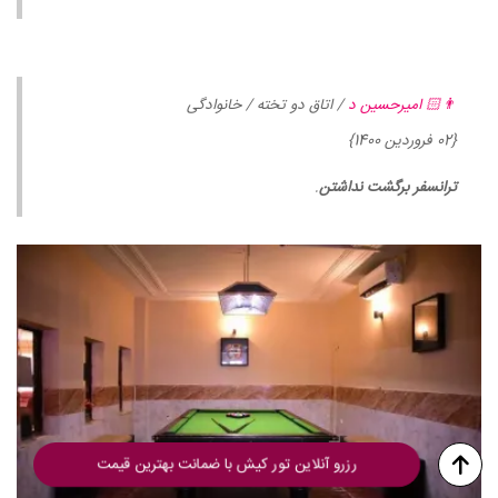
👨🏻 امیرحسین د
/ اتاق دو تخته / خانوادگی
{02 فروردین 1400}
ترانسفر برگشت نداشتن
.
رزرو آنلاین تور کیش با ضمانت بهترین قیمت