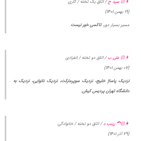
👨🏻 سید ح
/ اتاق یک تخته / کاری
{19 بهمن 1401}
مسیر بسیار دور،
تاکسی خور نیست
.
👨🏻 علی ب
/ اتاق دو تخته / انفرادی
{07 بهمن 1401}
نزدیک پاساژ خلیج، نزدیک سوپرمارکت، نزدیک نانوایی، نزدیک به
دانشگاه تهران پردیس کیش.
👩🏻‍🦱 زينب د
/ اتاق دو تخته / خانوادگی
{29 آذر 1401}