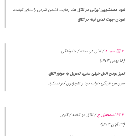
نبود دستشویی ایرانی در اتاق ها
، رعایت نشدن شرعی راستای توالت،
نبودن جهت نمای قبله در اتاق
.
👨🏻 سید د
/ اتاق دو تخته / خانوادگی
{16 بهمن 1403}
تمیز بودن اتاق خیلی عالی، تحویل به موقع اتاق
.
سرویس فرنگی خراب بود و تلویزیون کار نمیکرد.
👨🏻 اسماعیل ج
/ اتاق دو تخته / کاری
{22 آبان 1403}