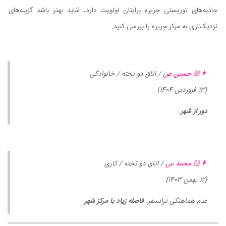
جاذبه‌های توریستی جزیره برایتان اولویت دارد، شاید بهتر باشد گزینه‌های
نزدیک‌تری به مرکز جزیره را بررسی کنید.
👨🏻 حسین ص
/ اتاق دو تخته / خانوادگی
{13 فروردین 1404}
دور از شهر
.
👨🏻 محمد س
/ اتاق دو تخته / کاری
{12 بهمن 1403}
عدم هماهنگی ترانسفر،
فاصله زیاد با مرکز شهر
.