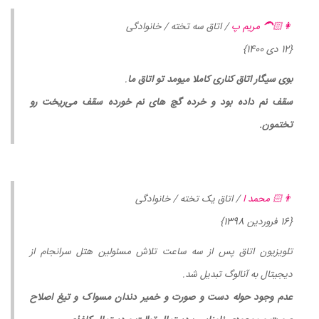
👩🏻‍🦱 مریم پ
/ اتاق سه تخته / خانوادگی
{12 دی 1400}
بوی سیگار اتاق کناری کاملا میومد تو اتاق ما
.
سقف نم داده بود و خرده گچ های نم خورده سقف می‌ریخت رو
تختمون.
👨🏻 محمد ا
/ اتاق یک تخته / خانوادگی
{16 فروردین 1398}
تلویزیون اتاق پس از سه ساعت تلاش مسئولین هتل سرانجام از
دیجیتال به آنالوگ تبدیل شد.
عدم وجود حوله دست و صورت و خمیر دندان مسواک و تیغ اصلاح