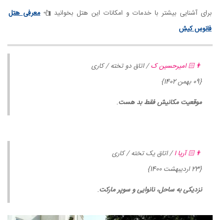
برای آشنایی بیشتر با خدمات و امکانات این هتل بخوانید
معرفی هتل
فانوس کیش
👨🏻 امیرحسین ک
/ اتاق دو تخته / کاری
{09 بهمن 1402}
موقعیت مکانیش فقط بد هست
.
👨🏻 آریا ا
/ اتاق یک تخته / کاری
{23 اردیبهشت 1400}
نزدیکی به ساحل، نانوایی و سوپر مارکت
.