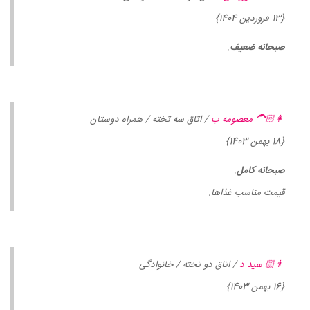
{13 فروردین 1404}
صبحانه ضعیف
.
👩🏻‍🦱 معصومه ب
/ اتاق سه تخته / همراه دوستان
{18 بهمن 1403}
صبحانه کامل
.
قیمت مناسب غذاها.
👨🏻 سید د
/ اتاق دو تخته / خانوادگی
{16 بهمن 1403}