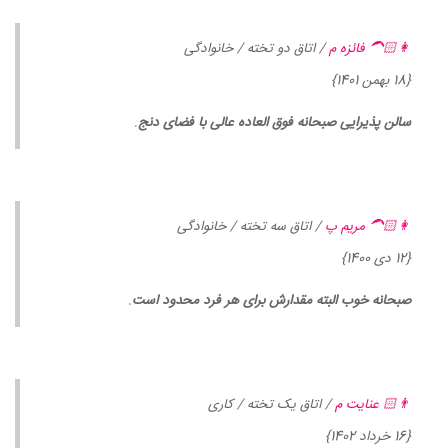
👩🏻‍🦱 فائزه م
/ اتاق دو تخته / خانوادگی
{18 بهمن 1401}
سالن پذیرایی صبحانه فوق العاده عالی با فضای دنج
.
👩🏻‍🦱 مریم پ
/ اتاق سه تخته / خانوادگی
{12 دی 1400}
صبحانه خوب البته مقدارش برای هر فرد محدود است
.
👨🏻 عنایت م
/ اتاق یک تخته / کاری
{16 خرداد 1402}