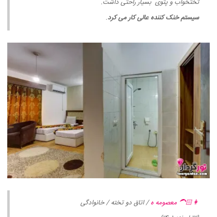
تختخواب و پتوی بسیار راحتی داشت.
سیستم خنک کننده عالی کار می کرد
.
👩🏻‍🦱 معصومه ه
/ اتاق دو تخته / خانوادگی