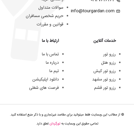
02147626262
سوالات متداول
info@tourgardan.com
حریم شخصی مسافران
قوانین و مقررات
خدمات آنلاین
ارتباط با ما
رزرو تور
تماس با ما
رزرو هتل
درباره ما
رزرو تور کیش
تیم ما
رزرو تور مشهد
دانلود اپلیکیشن
رزرو تور قشم
فرصت های شغلی
© از مطالب این وبسایت فقط میتوانید برای مقاصد غیرتجاری و با ذکر منبع استفاده کنید.
تمامی حقوق این وبسایت به
تورگردان
تعلق دارد.