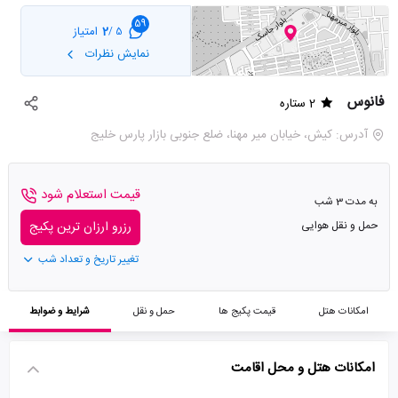
59
2
امتیاز
5 /
نمایش نظرات
فانوس
2 ستاره
آدرس: كيش، خیابان میر مهنا، ضلع جنوبی بازار پارس خلیج
قیمت استعلام شود
به مدت 3 شب
حمل و نقل هوایی
رزرو ارزان ترین پکیج
تغییر تاریخ و تعداد شب
امکانات هتل
قیمت پکیج ها
حمل و نقل
شرایط و ضوابط
امکانات هتل و محل اقامت