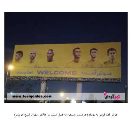
خوش آمد گویی به رونالدو در مسیر رسیدن به هتل اسپیناس پالاس تهران (منبع: توییتر)