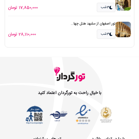
17,850,000 تومان
3شب
تور اصفهان از مشهد هتل چها...
28,110,000 تومان
3شب
با خیال راحت به تورگردان اعتماد کنید