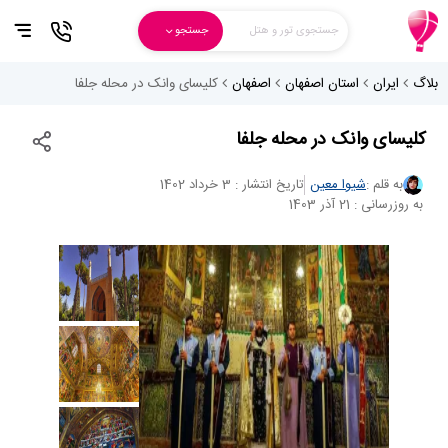
جستجوی تور و هتل
جستجو
بلاگ
ایران
استان اصفهان
اصفهان
کلیسای وانک در محله جلفا
کلیسای وانک در محله جلفا
به قلم :
شیوا معین
تاریخ انتشار : 3 خرداد 1402
به روزرسانی : 21 آذر 1403