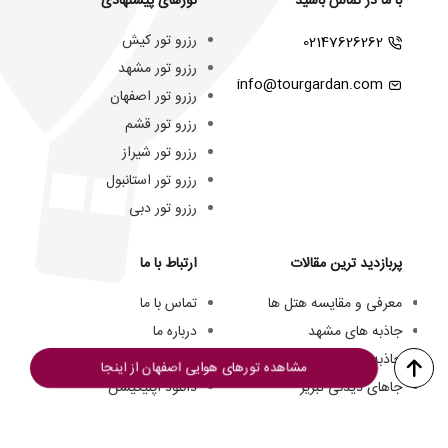
با ما در تماس باشید
تورهای پیشنهادی
رزرو تور کیش
02147626262
رزرو تور مشهد
info@tourgardan.com
رزرو تور اصفهان
رزرو تور قشم
رزرو تور شیراز
رزرو تور استانبول
رزرو تور دبی
پربازدید ترین مقالات
ارتباط با ما
معرفی و مقایسه هتل ها
تماس با ما
جاذبه های مشهد
درباره ما
جاذبه های کیش
تیم ما
مشاهده تورهای هوایی اصفهان از اینجا
جاهای دیدنی تبریز
دانلود اپلیکیشن
هتل های سه ستاره مشهد
فرصت های شغلی
هزینه سفر به کیش