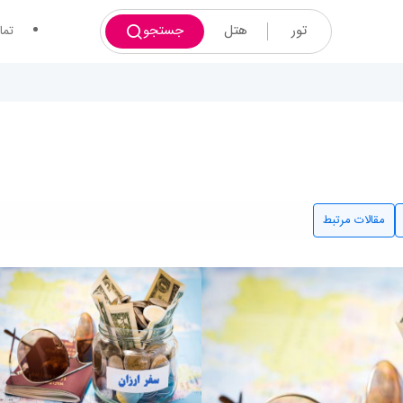
تور
هتل
جستجو
تما
مقالات مرتبط