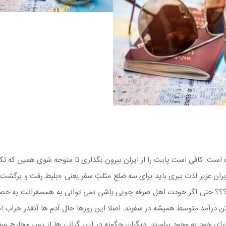
ست. کافی است پایت را از ایران بیرون بگذاری تا متوجه شوی همین که تک
یران عزیز لذت ببری باید برای سه ضلعِ مثلثِ سفر یعنی «بلیط رفت و برگشت
؟؟؟ حتی اگر خودت اهل صرفه جویی باشی نمی توانی به همسفرانت به خصو
تن درآمد متوسط همیشه در سفرند. اصلا این روزها حال آدم ها آنقدر خراب ا
 برای خود به وجود بیاورند. دیگران چگونه در این گرانی ها از پس مخارج س