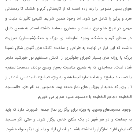
هوای بسیار متنوعی را رقم زده است که از تابستانی گرم و خشک تا زمستانی
سرد و برفی را شامل می شود. اما وجود همین شرایط اقلیمی تاثیرات مثبت و
مهمی در طرح ها و نوع ساخت و معماری مساجد داشته است. به همین دلیل
در مناطق گرم و خشک، وجود نمازخانه ای بزرگ و خنک(شبستان) ضرورت
داشت که این نیاز در نهایت به طراحی و ساخت اتاقک های گنبدی شکل نسبتا
بزرگ با روزنه های بسیار کمبرای جلوگیری از تابش مستقیم نور خورشید منجر
شده است. مساجدی که به همین مناسبت بسیار وسیع بودند، «مسجدالعظم»
یا «مسجد جامع» و به اختصار«الجماعه» و به ویژه «جامع» نامیده می شدند. از
آن روی که خطبه از ویژگی های نماز جمعه بود، همچنین به نام های «المسجد
الخطبه» «جامع الخطبه» یا «مسجد منبر» هم بر می خوریم.
وجود مسجدهای وسیع، به ویژه برای برگزاری نماز جمعه ضرورت دارد که باید
به جماعت و در هر شهر در یک مکان خاص برگزار شود. و حتی اگر مسجد
گنجایش افراد نمازگزار را نداشته باشد در فضای آزاد و یا جای دیگر خوانده شود.