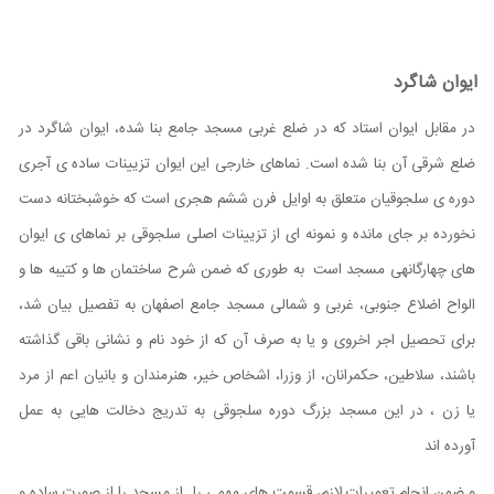
ایوان شاگرد
در مقابل ایوان استاد که در ضلع غربی مسجد جامع بنا شده، ایوان شاگرد در
ضلع شرقی آن بنا شده است. نماهای خارجی این ایوان تزیینات ساده ی آجری
دوره ی سلجوقیان متعلق به اوایل فرن ششم هجری است که خوشبختانه دست
نخورده بر جای مانده و نمونه ای از تزیینات اصلی سلجوقی بر نماهای ی ایوان
های چهارگانهی مسجد است به طوری که ضمن شرح ساختمان ها و کتیبه ها و
الواح اضلاع جنوبی، غربی و شمالی مسجد جامع اصفهان به تفصيل بیان شد،
برای تحصيل اجر اخروی و یا به صرف آن که از خود نام و نشانی باقی گذاشته
باشند، سلاطین، حکمرانان، از وزرا، اشخاص خير، هنرمندان و بانیان اعم از مرد
یا زن ، در این مسجد بزرگ دوره سلجوقی به تدریج دخالت هایی به عمل
آورده اند
و ضمن انجام تعمیرات لازم، قسمت های مهمی را از مسجد را از صورت ساده و