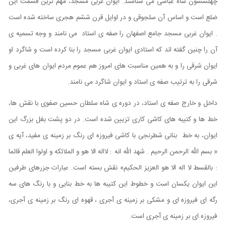
چهلسشون شاه عباسی می شناسند. ایوان غربی مسجد، مهم ترین قسمت این
ضلع است و اساس آن سلجوقی و در اوایل قرن ششم هجری ساخته شده است
. ایوان غربی مسجد جامع اصفهان را صفه ی استاد می نامند و وجه تسمیه ی
آن را چنین گفته اند که استادی ایوان غربی مسجد را بنا کرده است و شاگرد او
ایوان شرقی را و به همین مناسبت های امروز هم عموم مردم ایوان های غربی و
شرقی را به ترتيب صفه ی استاد و ایوان شاگرد می نامند.
داخل و خارج صفه ی استاد، در دوره ی شاه سلطان حسین صفوی با نقش ها،
خط ها و کتیبه های کاشی کاری تزیین شده است. در دو پشت بغل بزرگ این
ایوان، به خط بنانی شطرنجی با کاشی فیروزه ای رنگ بر زمینه ی مفید، آیه ی
« بسم الله الرحمن الرحيم . شهد الله انه : لااله الا هو و الملائکه و اولوا العلم قائما
: بالقسط لا اله الا هو العزيز الحكيم» نقش بسته است. عبارات جزرهای طرفین
این ایوان یکسان است و خطوط این کتیبه ها به خط بنایی و با رنگ های سه
رگه ای فیروزه ای و مشکی بر زمینه ی آجری ، قهوه ای رنگ بر زمینه ی آجری،
فیروزه ای بر زمینه ی آجری است.