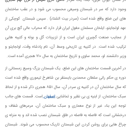
در شمال ایوان غربی، ابتدا یک سردر
کاشی کاری نفیس از قرن نهم هجری
وجود دارد که سر در شبستان وسیعی محسوب می شود و در عقب ساختمان
های این ضلع واقع شده است (سردر بيت الشتاء) . سپس شبستان کوچکی از
عهد اولجایتو، ایلخان مسلمان مغول ایران قرار دارد که محراب عالی گچ بری آن
از عجایب صنعت گچبری ایران است و از تزیینات گل و بوته و کتیبه هایی
ترکیب شده است. در کتیبه ی تاریخی وسط آن، نام پادشاه وقت، اولجایتو و
وزیر دانشمند او، محمد ساوی و تاریخ ساختمان به سال ۷۱۰ هجری آمده است.
در آخرین قسمت ساختمان های این ضلع، یک شبستان بزرگ وسیع زمستانی از
دوره ی حکم رانی سلطان محمدبن بایسنقر بن شاهرخ تیموری واقع شده است
که سال ساختمان آن در کتیبه ی سردر آن، سال ۸۵۱ هجری ذکر شده و از لحاظ
سبک ساختمان، از ابنیه ی بی نظیر و تماشایی
اصفهان
است. قسمت های جالب
توجه این بناء غير از نوع معماری و سبک ساختمان آن، مرمرهای شفاف و
درخشانی است که فاصله به فاصله در طاق شبستان نصب شده اند و به منزله ی
چراغ هایی برای روشن کردن این شبستان تاریک محسوب می شوند. شبستان