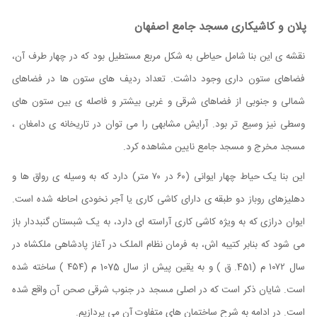
پلان و کاشیکاری مسجد جامع اصفهان
نقشه ی این بنا شامل حیاطی به شکل مربع مستطیل بود که در چهار طرف آن،
فضاهای ستون داری وجود داشت. تعداد ردیف های ستون ها در فضاهای
شمالی و جنوبی از فضاهای شرقی و غربی بیشتر و فاصله ی بین ستون های
وسطی نیز وسیع تر بود. آرایش مشابهی را می توان در تاریخانه ی دامغان ،
مسجد مخرج و مسجد جامع نایین مشاهده کرد.
این بنا یک حیاط چهار ایوانی (۶۰ در ۷۰ متر) دارد که به وسیله ی رواق ها و
دهلیزهای روباز دو طبقه ی دارای کاشی کاری یا آجر نخودی احاطه شده است.
ایوان درازی که به ویژه کاشی کاری آراسته ای دارد، به یک شبستان گنبددار باز
می شود که بنابر کتیبه اش، به فرمان نظام الملک در آغاز پادشاهی ملکشاه در
سال ۱۰۷۲ م (451. ق ) و به یقین پیش از سال 1075 م (۴۵۴ ) ساخته شده
است. شایان ذکر است که در اصلی مسجد در جنوب شرقی صحن آن واقع شده
است. در ادامه به شرح ساختمان های متفاوت آن می پردازیم.