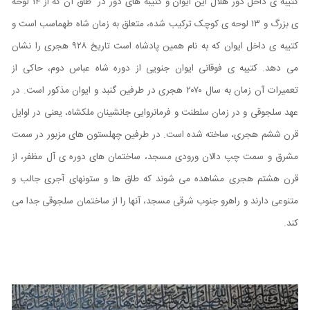
کتیبه ی داخل دور هلال این ایوان و کتیبه های دور در طاق آن که از ۱۴ لوحه
ی بزرگ و ۱۳ لوحه ی کوچک ترکیب شده، متعلق به زمان شاه طهماسب است و
کتیبه ی داخل ایوان که به نام همین پادشاه است تاریخ ۹۲۸ هجری را نشان
می دهد. کتیبه ی فوقانی ایوان جنویی از دوره شاه عباس دوم، حاکی از
تعمیرات آن زمان به سال ۲۰۷۰ هجری در طرفین گنبد و ایوان مذکور است. در
عهد سلجوقی و در زمان سلطنت و فرمانروایی جانشینان ملکشاه، یعنی در اوایل
قرن ششم هجری، ساخته شده است. در طرفین چهلستون های مزبور در سمت
مشرق و سمت چپ دالان ورودی مسجد، ساختمان های دوره ی آل مظفر، از
قرن هشتم هجری مشاهده می شوند که طاق ها و ستونهای آجری جالب و
متنوعی دارند و راهرو جنوب شرقی مسجد، آنها را از ساختمان سلجوقی جدا می
کند.