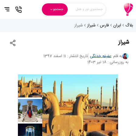
جستجوی تور و هتل
جستجو
بلاگ
ایران
فارس
شیراز
شیراز
شیراز
به قلم :
عفیفه خدنگی
تاریخ انتشار : 11 اسفند 1397
به روزرسانی : 18 تیر 1403