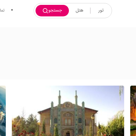
تور
هتل
جستجو
تما