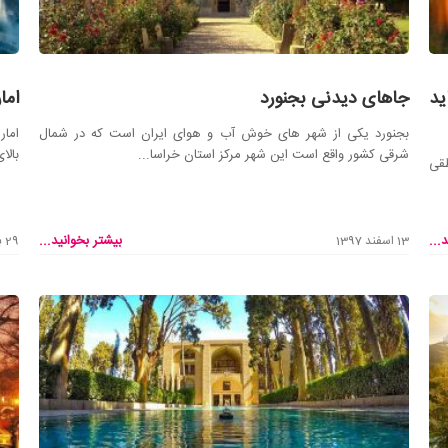
ید
جاهای دیدنی بجنورد
اما
بجنورد یکی از شهر های خوش آب و هوای ایران است که در شمال
امار
شرقی کشور واقع است این شهر مرکز استان خراسا...
بالا
طقی
...
بیشتر بخوانید...
13 اسفند 1397
29 بهمن 1397