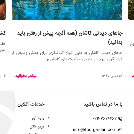
جاهای دیدنی کاشان (همه آنچه پیش از رفتن باید
کشو
بدانید)
هان
هلند
هیچک
جاهای دیدنی کاشان به دلیل تنوع گردشگری برای بخش وسیعی از
گردشگران ایرانی و خارجی جذابیت دارد.کاشان م...
...
بیشتر بخوانید...
18 بهمن 1397
14 بهمن 1397
با ما در تماس باشید
خدمات آنلاین
رزرو تور
02147626262
رزرو هتل
info@tourgardan.com