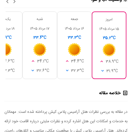
جمعه
شنبه
یک‌شنبه
امروز
16 مرداد 1405
17 مرداد 1405
18 مرداد 1405
15 مرداد 1405
33.9°C
33.4°C
33.3°C
35.2°C
34.6°C
34.1°C
34.4°C
38.9°C
33.3°C
32.6°C
32.3°C
31.9°C
خلاصه مقاله
در مقاله به بررسی نظرات هتل آرامیس پلاس کیش پرداخته شده است. مهمانان
به خدمات و امکانات این هتل اشاره کرده و نظرات مثبتی درباره اقامت خود ارائه
کرده‌اند. هتل آرامیس پلاس کیش با موقعیت مکانی مناسب و اتاق‌های راحت،