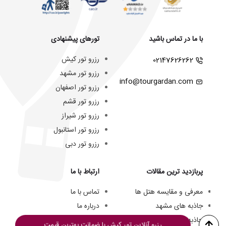
با ما در تماس باشید
تورهای پیشنهادی
رزرو تور کیش
02147626262
رزرو تور مشهد
info@tourgardan.com
رزرو تور اصفهان
رزرو تور قشم
رزرو تور شیراز
رزرو تور استانبول
رزرو تور دبی
پربازدید ترین مقالات
ارتباط با ما
معرفی و مقایسه هتل ها
تماس با ما
جاذبه های مشهد
درباره ما
جاذبه های کیش
تیم ما
رزرو آنلاین تور کیش با ضمانت بهترین قیمت