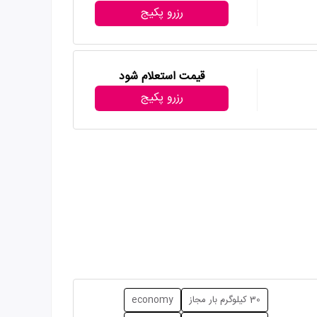
رزرو پکیج
قیمت استعلام شود
رزرو پکیج
30 کیلوگرم بار مجاز
economy