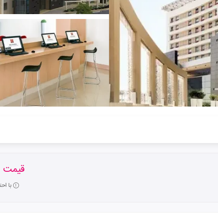
قیمت ا
با اح