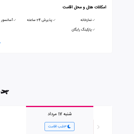
امکانات هتل و محل اقامت
نمازخانه
پذیرش 24 ساعته
آسانسور
پارکینگ رایگان
م
شنبه 17 مرداد
3شب اقامت