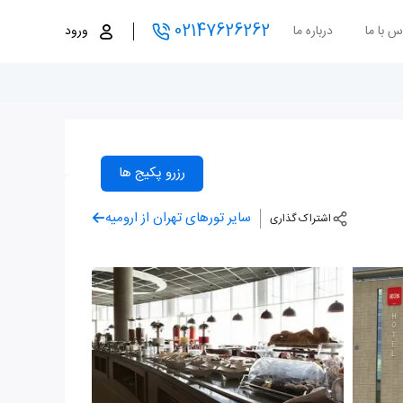
02147626262
س با ما
درباره ما
ورود
رزرو پکیج ها
سایر تورهای تهران از ارومیه
اشتراک گذاری