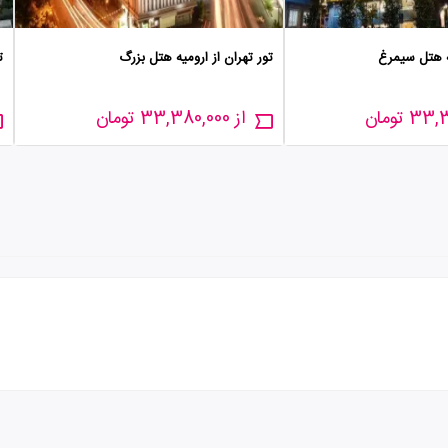
یه هتل سیمرغ
تور تهران از ارومیه هتل بزرگ
ت
از 33,380,000 تومان