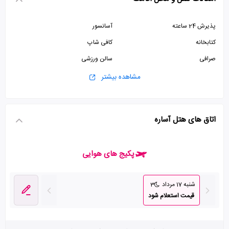
پذیرش 24 ساعته
آسانسور
کتابخانه
کافی شاپ
صرافی
سالن ورزشی
پارکینگ رایگان
استخر
مشاهده بیشتر
سونا
سالن بدنسازی
اتاق بازی
اتاق های هتل آساره
پکیج های هوایی
شنبه 17 مرداد
3
قیمت استعلام شود