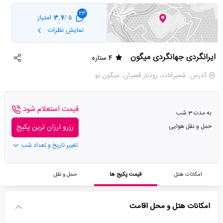
23
3.7
امتیاز
5 /
نمایش نظرات
ایرانگردی جهانگردی میگون
4 ستاره
آدرس: شمیرانات، رودبار قصران، میگون نو
قیمت استعلام شود
به مدت 3 شب
حمل و نقل هوایی
رزرو ارزان ترین پکیج
تغییر تاریخ و تعداد شب
امکانات هتل
قیمت پکیج ها
حمل و نقل
امکانات هتل و محل اقامت