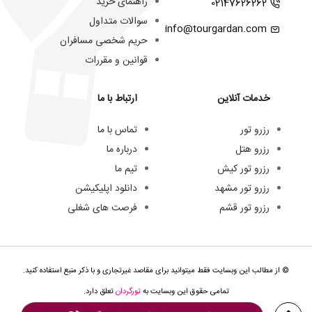
راهنمای خرید
02147626262
سوالات متداول
info@tourgardan.com
حریم شخصی مسافران
قوانین و مقررات
خدمات آنلاین
ارتباط با ما
رزرو تور
تماس با ما
رزرو هتل
درباره ما
رزرو تور کیش
تیم ما
رزرو تور مشهد
دانلود اپلیکیشن
رزرو تور قشم
فرصت های شغلی
© از مطالب این وبسایت فقط میتوانید برای مقاصد غیرتجاری و با ذکر منبع استفاده کنید.
تمامی حقوق این وبسایت به
تورگردان
تعلق دارد.