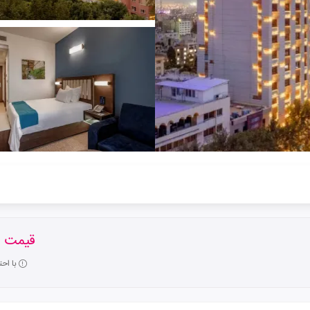
قیمت ا
با اح