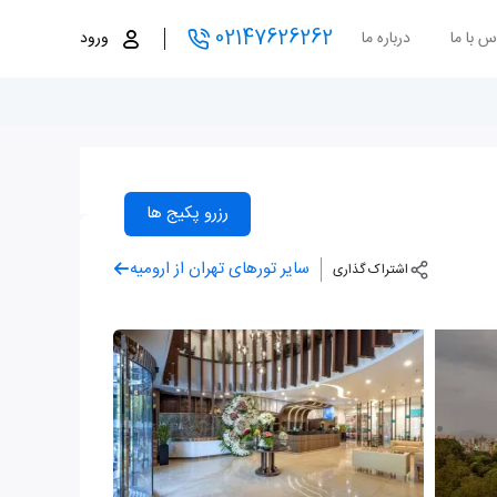
02147626262
س با ما
درباره ما
ورود
رزرو پکیج ها
سایر تورهای تهران از ارومیه
اشتراک گذاری