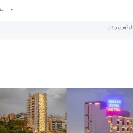
تما
تل تهران رویال