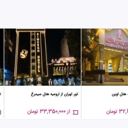
ه هتل اوین
تور تهران از ارومیه هتل سیمرغ
ت
از 33,350,000 تومان